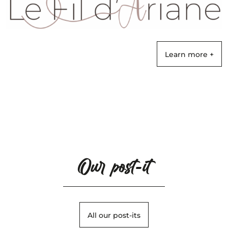
Learn more +
Our post-it
All our post-its